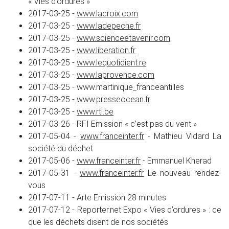
« Vies d’ordures »
2017-03-25 -
www.lacroix.com
2017-03-25 -
www.ladepeche.fr
2017-03-25 -
www.scienceetavenir.com
2017-03-25 -
www.liberation.fr
2017-03-25 -
www.lequotidient.re
2017-03-25 -
www.laprovence.com
2017-03-25 - www.martinique_franceantilles
2017-03-25 -
www.presseocean.fr
2017-03-25 -
www.rtl.be
2017-03-26 - RFI Emission « c’est pas du vent »
2017-05-04 -
www.franceinter.fr
- Mathieu Vidard La
société du déchet
2017-05-06 -
www.franceinter.fr
- Emmanuel Kherad
2017-05-31 -
www.franceinter.fr
Le nouveau rendez-
vous
2017-07-11 - Arte Emission 28 minutes
2017-07-12 - Reporter.net Expo « Vies d’ordures » : ce
que les déchets disent de nos sociétés