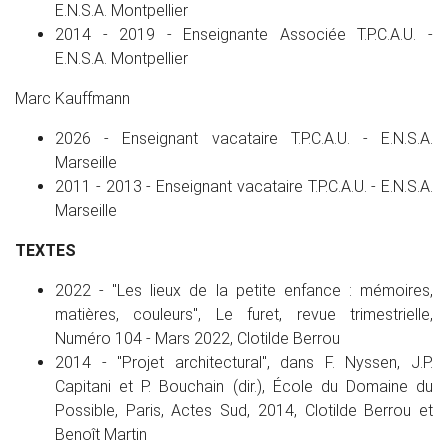
E.N.S.A. Montpellier
2014 - 2019 - Enseignante Associée T.P.C.A.U. -
E.N.S.A. Montpellier
Marc Kauffmann
2026 - Enseignant vacataire T.P.C.A.U. - E.N.S.A.
Marseille
2011 - 2013 - Enseignant vacataire T.P.C.A.U. - E.N.S.A.
Marseille
TEXTES
2022 - "Les lieux de la petite enfance : mémoires,
matières, couleurs", Le furet, revue trimestrielle,
Numéro 104 - Mars 2022, Clotilde Berrou
2014 - "Projet architectural", dans F. Nyssen, J.P.
Capitani et P. Bouchain (dir.), École du Domaine du
Possible, Paris, Actes Sud, 2014, Clotilde Berrou et
Benoît Martin