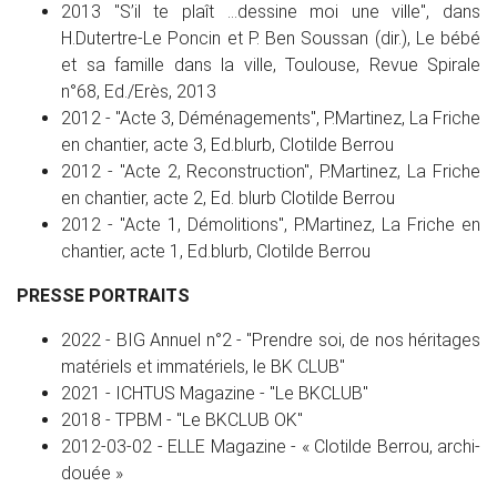
2013 "S’il te plaît …dessine moi une ville", dans
H.Dutertre-Le Poncin et P. Ben Soussan (dir.), Le bébé
et sa famille dans la ville, Toulouse, Revue Spirale
n°68, Ed./Erès, 2013
2012 - "Acte 3, Déménagements", P.Martinez, La Friche
en chantier, acte 3, Ed.blurb, Clotilde Berrou
2012 - "Acte 2, Reconstruction", P.Martinez, La Friche
en chantier, acte 2, Ed. blurb Clotilde Berrou
2012 - "Acte 1, Démolitions", P.Martinez, La Friche en
chantier, acte 1, Ed.blurb, Clotilde Berrou
PRESSE PORTRAITS
2022 - BIG Annuel n°2 - "Prendre soi, de nos héritages
matériels et immatériels, le BK CLUB"
2021 - ICHTUS Magazine - "Le BKCLUB"
2018 - TPBM - "Le BKCLUB OK"
2012-03-02 - ELLE Magazine - « Clotilde Berrou, archi-
douée »